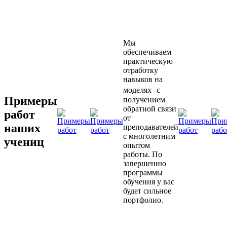
Мы
обеспечиваем
практическую
отработку
навыков на
моделях с
Примеры
получением
обратной связи
работ
от
наших
преподавателей
с многолетним
учениц
опытом
работы. По
завершению
программы
обучения у вас
будет сильное
портфолио.