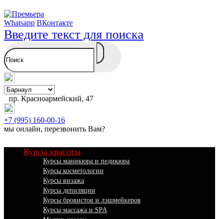
Whatsapp
ВКонтакте
Введите текст для поиска
пр. Красноармейский, 47
+7 (995) 160-00-16
мы онлайн,
перезвонить Вам
?
Курсы красоты
Курсы маникюра и педикюра
Курсы косметологии
Курсы визажа
Курсы депиляции
Курсы бровистов и лэшмейкеров
Курсы массажа и SPA