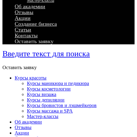
Мастер-классы
Об академии
Отзывы
Акции
Создание бизнеса
Статьи
Контакты
Оставить заявку
Введите текст для поиска
Оставить заявку
Курсы красоты
Курсы маникюра и педикюра
Курсы косметологии
Курсы визажа
Курсы депиляции
Курсы бровистов и лэшмейкеров
Курсы массажа и SPA
Мастер-классы
Об академии
Отзывы
Акции