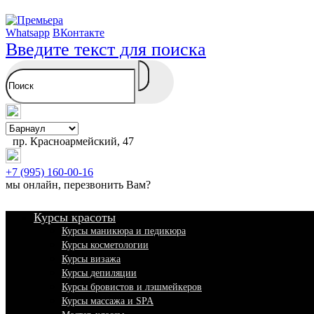
Whatsapp
ВКонтакте
Введите текст для поиска
пр. Красноармейский, 47
+7 (995) 160-00-16
мы онлайн,
перезвонить Вам
?
Курсы красоты
Курсы маникюра и педикюра
Курсы косметологии
Курсы визажа
Курсы депиляции
Курсы бровистов и лэшмейкеров
Курсы массажа и SPA