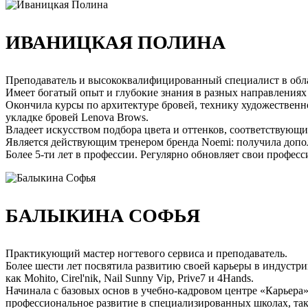
ИВАНИЦКАЯ ПОЛИНА
Преподаватель и высококвалифицированный специалист в обла
Имеет богатый опыт и глубокие знания в разных направлени
Окончила курсы по архитектуре бровей, технику художестве
укладке бровей Lenova Brows.
Владеет искусством подбора цвета и оттенков, соответствующи
Является действующим тренером бренда Noemi: получила допол
Более 5-ти лет в профессии. Регулярно обновляет свои профес
БАЛЫКИНА СОФЬЯ
Практикующий мастер ногтевого сервиса и преподаватель.
Более шести лет посвятила развитию своей карьеры в индустрии
как Mohito, Cirel'nik, Nail Sunny Vip, Prive7 и 4Hands.
Начинала с базовых основ в учебно-кадровом центре «Карьера
профессиональное развитие в специализированных школах, таки