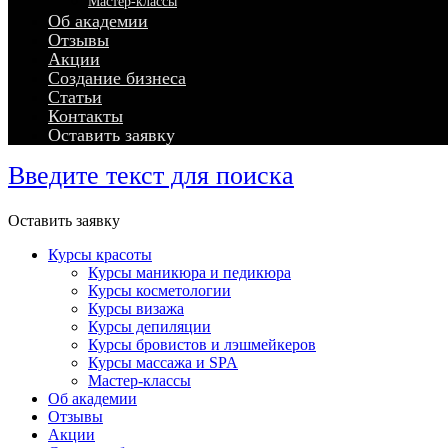
Мастер-классы
Об академии
Отзывы
Акции
Создание бизнеса
Статьи
Контакты
Оставить заявку
Введите текст для поиска
Оставить заявку
Курсы красоты
Курсы маникюра и педикюра
Курсы косметологии
Курсы визажа
Курсы депиляции
Курсы бровистов и лэшмейкеров
Курсы массажа и SPA
Мастер-классы
Об академии
Отзывы
Акции