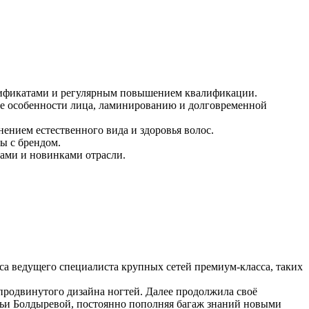
тификатами и регулярным повышением квалификации.
ые особенности лица, ламинированию и долговременной
ением естественного вида и здоровья волос.
ы с брендом.
дами и новинками отрасли.
уса ведущего специалиста крупных сетей премиум-класса, таких
продвинутого дизайна ногтей. Далее продолжила своё
альи Болдыревой, постоянно пополняя багаж знаний новыми