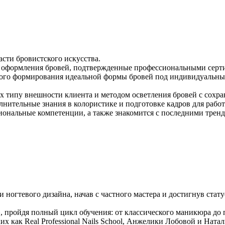
сти бровистского искусства.
ях оформления бровей, подтвержденные профессиональными сер
нного формирования идеальной формы бровей под индивидуальн
х типу внешности клиента и методом осветления бровей с сохран
нительные знания в колористике и подготовке кадров для работ
сиональные компетенции, а также знакомится с последними трен
 ногтевого дизайна, начав с частного мастера и достигнув стат
», пройдя полный цикл обучения: от классического маникюра до 
х как Real Professional Nails School, Анжелики Лобовой и Нат