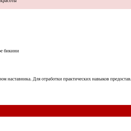
 красоты
ое бикини
ром наставника. Для отработки практических навыков предоста