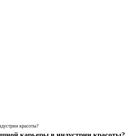
ндустрии красоты?
ешной карьеры в индустрии красоты?