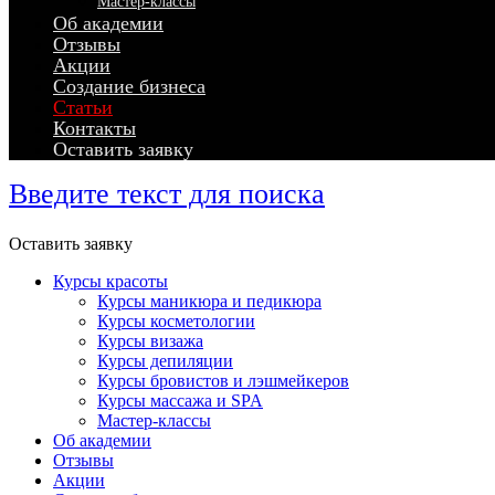
Мастер-классы
Об академии
Отзывы
Акции
Создание бизнеса
Статьи
Контакты
Оставить заявку
Введите текст для поиска
Оставить заявку
Курсы красоты
Курсы маникюра и педикюра
Курсы косметологии
Курсы визажа
Курсы депиляции
Курсы бровистов и лэшмейкеров
Курсы массажа и SPA
Мастер-классы
Об академии
Отзывы
Акции