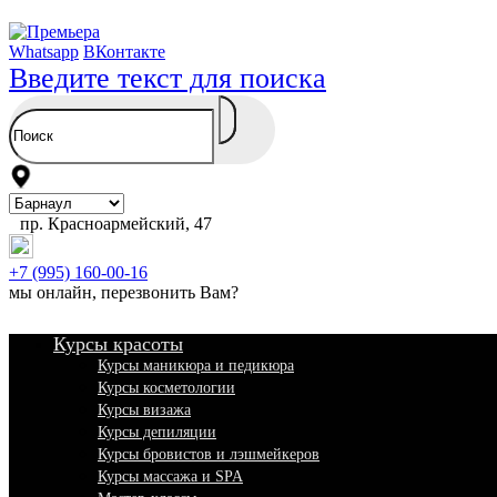
Whatsapp
ВКонтакте
Введите текст для поиска
пр. Красноармейский, 47
+7 (995) 160-00-16
мы онлайн,
перезвонить Вам
?
Курсы красоты
Курсы маникюра и педикюра
Курсы косметологии
Курсы визажа
Курсы депиляции
Курсы бровистов и лэшмейкеров
Курсы массажа и SPA