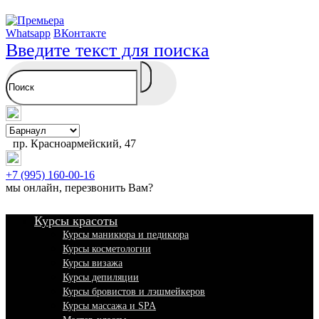
Whatsapp
ВКонтакте
Введите текст для поиска
пр. Красноармейский, 47
+7 (995) 160-00-16
мы онлайн,
перезвонить Вам
?
Курсы красоты
Курсы маникюра и педикюра
Курсы косметологии
Курсы визажа
Курсы депиляции
Курсы бровистов и лэшмейкеров
Курсы массажа и SPA