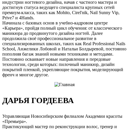
индустрии ногтевого дизайна, начав с частного мастера и
достигнув статуса ведущего специалиста крупных сетей
премиум-класса, таких как Mohito, Cirel'nik, Nail Sunny Vip,
Prive7 и 4Hands.
Начинала с базовых основ в учебно-кадровом центре
«Карьера», пройдя полный цикл обучения: от классического
маникюра до продвинутого дизайна ногтей. Далее
продолжила своё профессиональное развитие в
специализированных школах, таких как Real Professional Nails
School, Анжелики Лобовой и Натальи Болдыревой, постоянно
пополняя багаж знаний новыми техниками и методами.
Постоянно осваивает новые направления и передовые
технологии, среди которых: пилочный маникюр, дизайн
покрытий пленкой, укрепляющие покрытия, моделирующий
френч и многое другое.
ДАРЬЯ ГОРДЕЕВА
Управляющая Новосибирским филиалом Академии красоты
«Премьера».
Практикующий мастер по реконструкции волос, тренер и