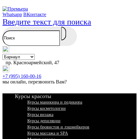
Whatsapp
ВКонтакте
Введите текст для поиска
пр. Красноармейский, 47
+7 (995) 160-00-16
мы онлайн,
перезвонить Вам
?
Курсы красоты
Курсы маникюра и педикюра
Курсы косметологии
Курсы визажа
Курсы депиляции
Курсы бровистов и лэшмейкеров
Курсы массажа и SPA