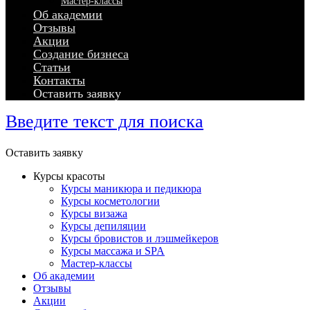
Мастер-классы
Об академии
Отзывы
Акции
Создание бизнеса
Статьи
Контакты
Оставить заявку
Введите текст для поиска
Оставить заявку
Курсы красоты
Курсы маникюра и педикюра
Курсы косметологии
Курсы визажа
Курсы депиляции
Курсы бровистов и лэшмейкеров
Курсы массажа и SPA
Мастер-классы
Об академии
Отзывы
Акции